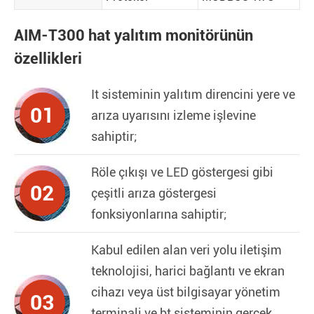
AIM-T300 hat yalıtım monitörünün
özellikleri
It sisteminin yalıtım direncini yere ve
01
arıza uyarısını izleme işlevine
sahiptir;
Röle çıkışı ve LED göstergesi gibi
02
çeşitli arıza göstergesi
fonksiyonlarına sahiptir;
Kabul edilen alan veri yolu iletişim
teknolojisi, harici bağlantı ve ekran
cihazı veya üst bilgisayar yönetim
03
terminali ve bt sisteminin gerçek