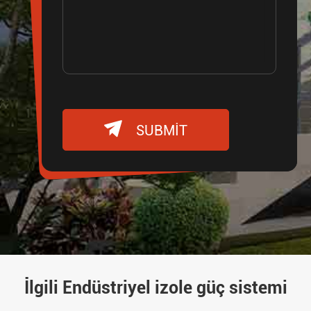

SUBMIT
İlgili Endüstriyel izole güç sistemi