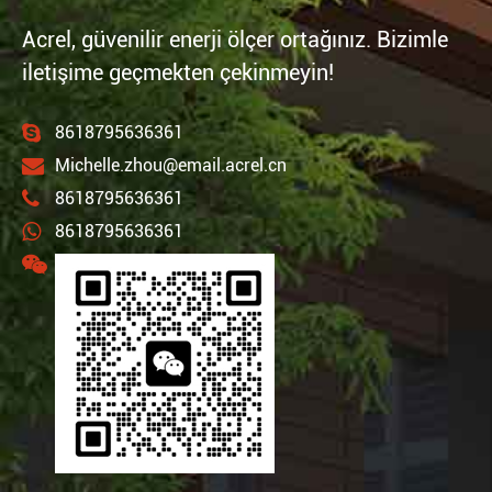
Acrel, güvenilir enerji ölçer ortağınız. Bizimle
iletişime geçmekten çekinmeyin!
8618795636361
Michelle.zhou@email.acrel.cn
8618795636361
8618795636361