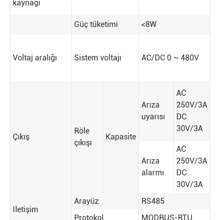
kaynağı
Güç tüketimi
<8W
Voltaj aralığı
Sistem voltajı
AC/DC 0 ~ 480V
AC
Arıza
250V/3A
uyarısı
DC
30V/3A
Röle
Çıkış
Kapasite
çıkışı
AC
Arıza
250V/3A
alarmı
DC
30V/3A
Arayüz
RS485
Iletişim
Protokol
MODBUS-RTU